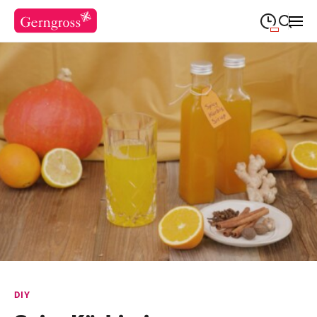
09:30
—
19:00
MONTAG
Montag
Suche schließen
09:30
—
19:00
DIENSTAG
Dienstag
09:30
—
19:00
MITTWOCH
Mittwoch
09:30
—
20:00
DONNERSTAG
Donnerstag
09:30
—
20:00
FREITAG
Freitag
Feiertags geschlossen
SAMSTAG
Samstag
Sonderöffnungszeiten
DIY