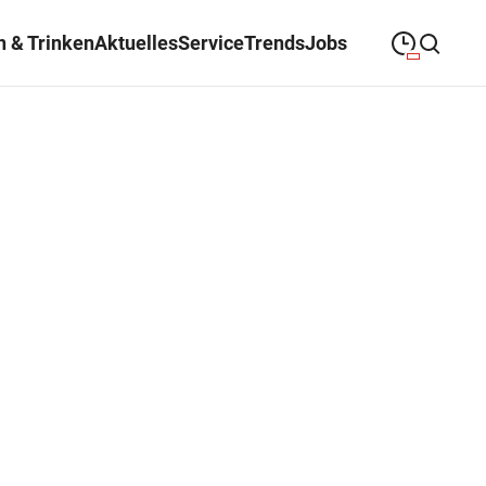
n & Trinken
Aktuelles
Service
Trends
Jobs
09:30
—
19:00
MONTAG
Montag
Suche schließen
09:30
—
19:00
DIENSTAG
Dienstag
09:30
—
19:00
MITTWOCH
Mittwoch
09:30
—
20:00
DONNERSTAG
Donnerstag
09:30
—
20:00
FREITAG
Freitag
Feiertags geschlossen
SAMSTAG
Samstag
Sonderöffnungszeiten