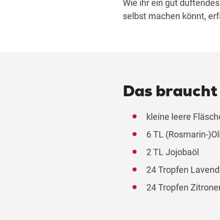
Wie ihr ein gut duftende
selbst machen könnt, erfah
Das braucht 
kleine leere Fläsc
6 TL (Rosmarin-)Ol
2 TL Jojobaöl
24 Tropfen Lavend
24 Tropfen Zitrone