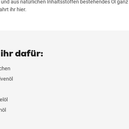
s und aus natürlichen Inhaltsstoffen bestehendes Öl ganz
rt ihr hier.
ihr dafür:
hchen
ivenöl
elöl
nöl