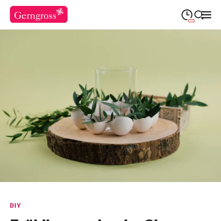
09:30
—
19:00
MONTAG
Montag
Suche schließen
09:30
—
19:00
DIENSTAG
Dienstag
09:30
—
19:00
MITTWOCH
Mittwoch
09:30
—
20:00
DONNERSTAG
Donnerstag
09:30
—
20:00
FREITAG
Freitag
Feiertags geschlossen
SAMSTAG
Samstag
Sonderöffnungszeiten
DIY