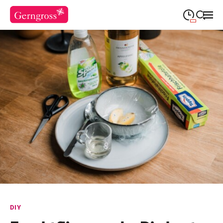
09:30
—
19:00
MONTAG
Montag
Suche schließen
09:30
—
19:00
DIENSTAG
Dienstag
09:30
—
19:00
MITTWOCH
Mittwoch
09:30
—
20:00
DONNERSTAG
Donnerstag
09:30
—
20:00
FREITAG
Freitag
09:30
—
18:00
SAMSTAG
Samstag
Sonderöffnungszeiten
DIY