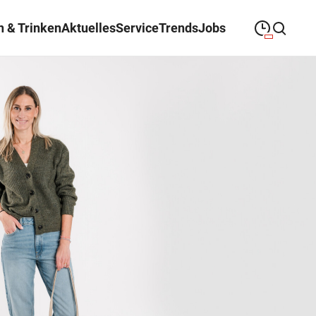
n & Trinken
Aktuelles
Service
Trends
Jobs
09:30
—
19:00
MONTAG
Montag
Suche schließen
09:30
—
19:00
DIENSTAG
Dienstag
09:30
—
19:00
MITTWOCH
Mittwoch
09:30
—
20:00
DONNERSTAG
Donnerstag
09:30
—
20:00
FREITAG
Freitag
09:30
—
18:00
SAMSTAG
Samstag
Sonderöffnungszeiten