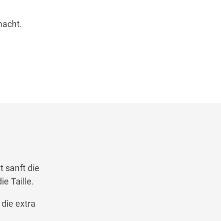
macht.
 sanft die
e Taille.
die extra