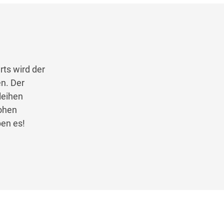
ts wird der
en. Der
leihen
hohen
ben es!