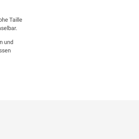
ohe Taille
selbar.
en und
assen