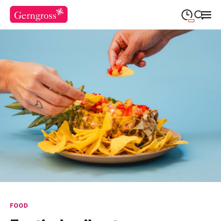
09:30
—
19:00
MONTAG
Montag
Suche schließen
09:30
—
19:00
DIENSTAG
Dienstag
09:30
—
19:00
MITTWOCH
Mittwoch
09:30
—
20:00
DONNERSTAG
Donnerstag
09:30
—
20:00
FREITAG
Freitag
Feiertags geschlossen
SAMSTAG
Samstag
Sonderöffnungszeiten
FOOD