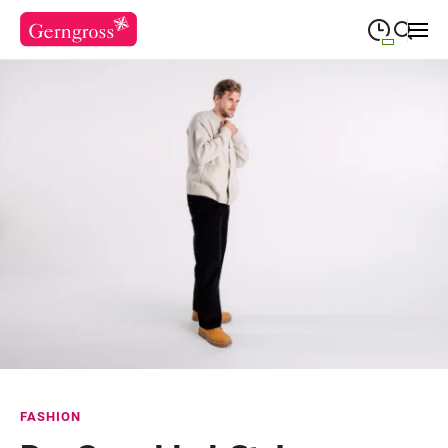
09:30
—
19:00
MONTAG
Montag
Suche schließen
09:30
—
19:00
DIENSTAG
Dienstag
09:30
—
19:00
MITTWOCH
Mittwoch
09:30
—
20:00
DONNERSTAG
Donnerstag
09:30
—
20:00
FREITAG
Freitag
09:30
—
18:00
SAMSTAG
Samstag
Sonderöffnungszeiten
FASHION